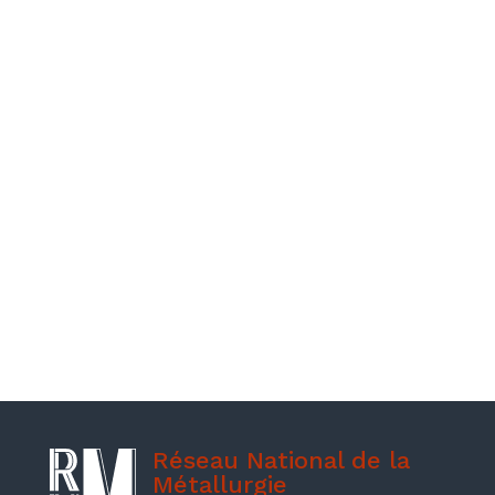
Le 28 Novembre prochain, le SIMaP de
Grenoble organise la prochaine journée
d'échanges PENAM (Plateforme nationale
d'élaboration des alliages métalliques). Au
programme, une matinée remplie de
présentations techniques par les
laboratoires membres de la PENAM sur...
Réseau National de la
Métallurgie