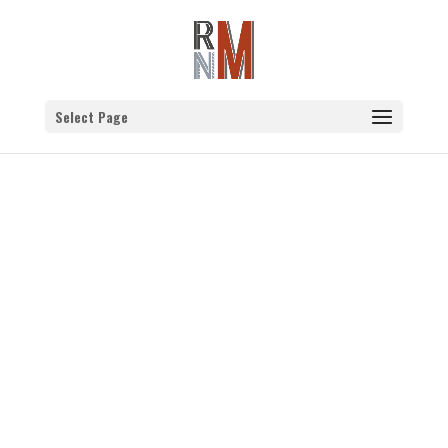
Select Page
Newsletter_Fev2026
Equipement presse à chaud à vendre
(IJL) L'Institut Jean Lamour de Nancy
(IJL) et plus particulièrement l’équipe de
recherche nommée “Métallurgie et